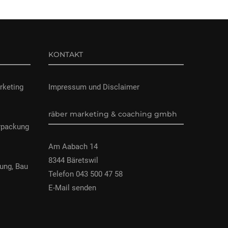
KONTAKT
rketing
Impressum und Disclaimer
räber marketing & coaching gmbh
rpackung
Am Aabach 14
8344 Bäretswil
ung, Bau
Telefon 043 500 47 58
E-Mail senden