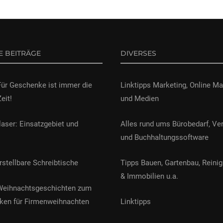
E BEITRÄGE
DIVERSES
Für Geschenke ist immer die
Linktipps Marketing, Online Ma
Zeit!
und Medien
laser: Einsatzgebiet und
Alles rund ums Bürobedarf, Ve
und Buchhaltungssoftware
stellbare Schreibtische
Tipps Bauen, Gartenbau, Reinig
& Immobilien u.a.
Weihnachtsgeschichten zum
ken für Firmenweihnachten
Linktipps