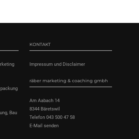
KONTAKT
rketing
Impressum und Disclaimer
räber marketing & coaching gmbh
rpackung
Am Aabach 14
8344 Bäretswil
ung, Bau
Telefon 043 500 47 58
E-Mail senden