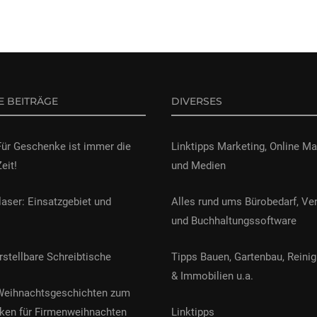
E BEITRÄGE
DIVERSES
Für Geschenke ist immer die
Linktipps Marketing, Online Ma
Zeit!
und Medien
laser: Einsatzgebiet und
Alles rund ums Bürobedarf, Ve
und Buchhaltungssoftware
stellbare Schreibtische
Tipps Bauen, Gartenbau, Reinig
& Immobilien u.a.
Weihnachtsgeschichten zum
ken für Firmenweihnachten
Linktipps