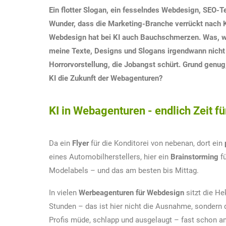
Ein flotter Slogan, ein fesselndes Webdesign, SEO-T
Wunder, dass die Marketing-Branche verrückt nach Kü
Webdesign hat bei KI auch Bauchschmerzen. Was, 
meine Texte, Designs und Slogans irgendwann nicht
Horrorvorstellung, die Jobangst schürt. Grund genu
KI die Zukunft der Webagenturen?
KI in Webagenturen - endlich Zeit f
Da ein
Flyer
für die Konditorei von nebenan, dort ein
eines Automobilherstellers, hier ein
Brainstorming
fü
Modelabels – und das am besten bis Mittag.
In vielen
Werbeagenturen für Webdesign
sitzt die He
Stunden – das ist hier nicht die Ausnahme, sondern d
Profis müde, schlapp und ausgelaugt – fast schon a