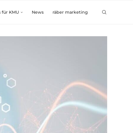
s für KMU
News
räber marketing